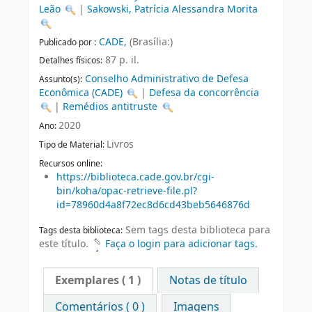
Leão
|
Sakowski, Patrícia Alessandra Morita
CADE,
(Brasília:)
Publicado por :
87 p. il.
Detalhes físicos:
Conselho Administrativo de Defesa
Assunto(s):
Econômica (CADE)
|
Defesa da concorrência
|
Remédios antitruste
2020
Ano:
Livros
Tipo de Material:
Recursos online:
https://biblioteca.cade.gov.br/cgi-
bin/koha/opac-retrieve-file.pl?
id=78960d4a8f72ec8d6cd43beb5646876d
Sem tags desta biblioteca para
Tags desta biblioteca:
este título.
Faça o login para adicionar tags.
Exemplares
( 1 )
Notas de título
Comentários ( 0 )
Imagens