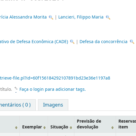
rícia Alessandra Morita
|
Lancieri, Filippo Maria
ativo de Defesa Econômica (CADE)
|
Defesa da concorrência
-retrieve-file.pl?id=60f156184292107891bd23e36e1197a8
título.
Faça o login para adicionar tags.
entários ( 0 )
Imagens
Previsão de
Reserva
Exemplar
Situação
devolução
item