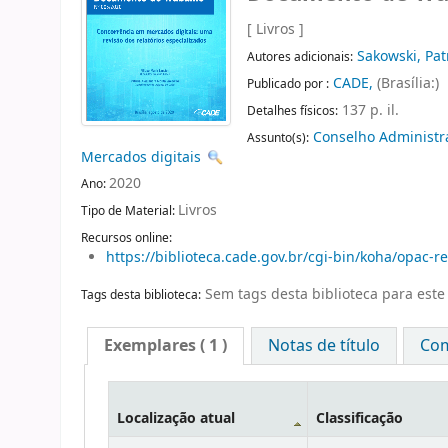
[ Livros ]
Sakowski, Pat
Autores adicionais:
CADE,
(Brasília:)
Publicado por :
137 p. il.
Detalhes físicos:
Conselho Administr
Assunto(s):
Mercados digitais
2020
Ano:
Livros
Tipo de Material:
Recursos online:
https://biblioteca.cade.gov.br/cgi-bin/koha/opac
Sem tags desta biblioteca para este 
Tags desta biblioteca:
Exemplares
( 1 )
Notas de título
Com
Localização atual
Classificação