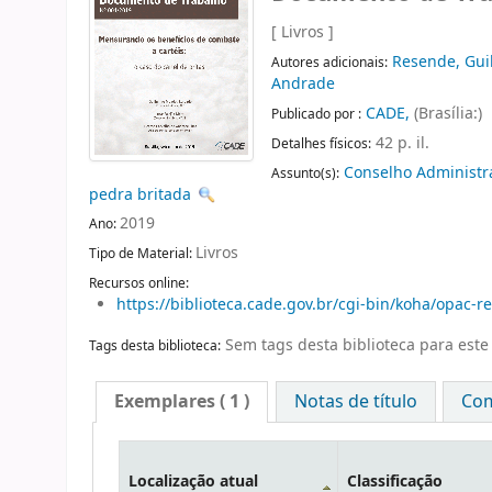
[ Livros ]
Resende, Gu
Autores adicionais:
Andrade
CADE,
(Brasília:)
Publicado por :
42 p. il.
Detalhes físicos:
Conselho Administr
Assunto(s):
pedra britada
2019
Ano:
Livros
Tipo de Material:
Recursos online:
https://biblioteca.cade.gov.br/cgi-bin/koha/opac-
Sem tags desta biblioteca para este 
Tags desta biblioteca:
Exemplares
( 1 )
Notas de título
Com
Localização atual
Classificação