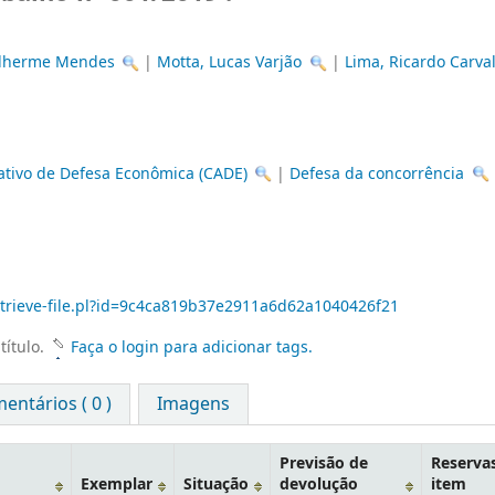
ilherme Mendes
|
Motta, Lucas Varjão
|
Lima, Ricardo Carva
ativo de Defesa Econômica (CADE)
|
Defesa da concorrência
retrieve-file.pl?id=9c4ca819b37e2911a6d62a1040426f21
título.
Faça o login para adicionar tags.
entários ( 0 )
Imagens
Previsão de
Reserva
Exemplar
Situação
devolução
item