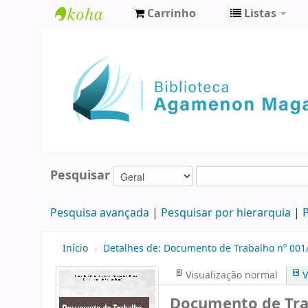
Carrinho
Listas
Biblioteca
Agamenon
Magalhães
Pesquisar
Pesquisa avançada
Pesquisar por hierarquia
P
Início
›
Detalhes de:
Documento de Trabalho nº 001/
Visualização normal
V
Documento de Trab