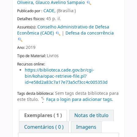
Oliveira, Glauco Avelino Sampaio
CADE,
(Brasília:)
Publicado por :
45 p. il.
Detalhes físicos:
Conselho Administrativo de Defesa
Assunto(s):
Econômica (CADE)
|
Defesa da concorrência
2019
Ano:
Livros
Tipo de Material:
Recursos online:
https://biblioteca.cade.gov.br/cgi-
bin/koha/opac-retrieve-file.pl?
id=e58d2a83c7a17e73a5cf3cc4c005353d
Sem tags desta biblioteca para
Tags desta biblioteca:
este título.
Faça o login para adicionar tags.
Exemplares
( 1 )
Notas de título
Comentários ( 0 )
Imagens