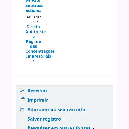
Private
antitrust
actions:
341.3787
F676d
Direito
Antitruste
e
Regime
das
Concentrações
Empresariais
/
Reservar
Imprimir
Adicionar ao seu carrinho
Salvar registro
Pesquisar em outras fontes