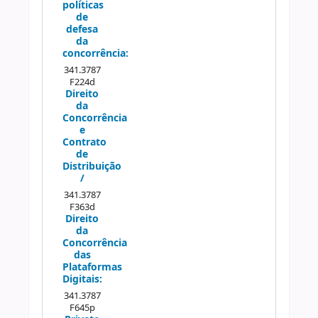
políticas
de
defesa
da
concorrência:
341.3787
F224d
Direito
da
Concorrência
e
Contrato
de
Distribuição
/
341.3787
F363d
Direito
da
Concorrência
das
Plataformas
Digitais:
341.3787
F645p