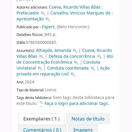
Cueva, Ricardo Villas Bôas
;
Autores adicionais:
Prefaciador
|
Carvalho, Vinícius Marques de
;
Apresentação
Expert,
(Belo Horizonte:)
Publicado por :
845 p.
Detalhes físicos:
9786560060685.
ISBN:
Athayde, Amanda
|
Cueva, Ricardo
Assunto(s):
Villas Bôas
|
Defesa da concorrência
|
Ato
de Concentração Econômica
|
Conduta
Unilateral
|
Conduta coordenada
|
Ação
privada em reparação civil
2024
Ano:
Livros
Tipo de Material:
Sem tags desta biblioteca para
Tags desta biblioteca:
este título.
Faça o login para adicionar tags.
Exemplares
( 1 )
Notas de título
Comentários ( 0 )
Imagens