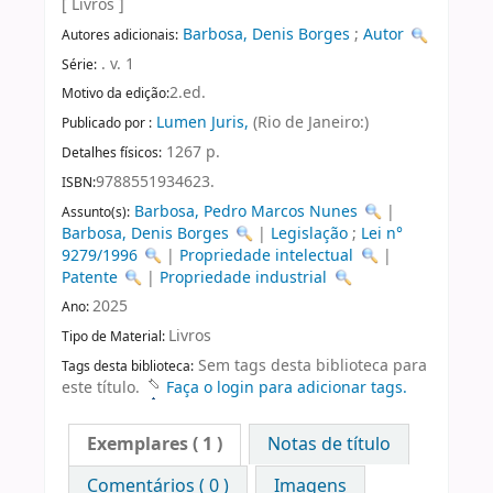
[ Livros ]
Barbosa, Denis Borges
;
Autor
Autores adicionais:
. v. 1
Série:
2.ed.
Motivo da edição:
Lumen Juris,
(Rio de Janeiro:)
Publicado por :
1267 p.
Detalhes físicos:
9788551934623.
ISBN:
Barbosa, Pedro Marcos Nunes
|
Assunto(s):
Barbosa, Denis Borges
|
Legislação
;
Lei n°
9279/1996
|
Propriedade intelectual
|
Patente
|
Propriedade industrial
2025
Ano:
Livros
Tipo de Material:
Sem tags desta biblioteca para
Tags desta biblioteca:
este título.
Faça o login para adicionar tags.
Exemplares
( 1 )
Notas de título
Comentários ( 0 )
Imagens