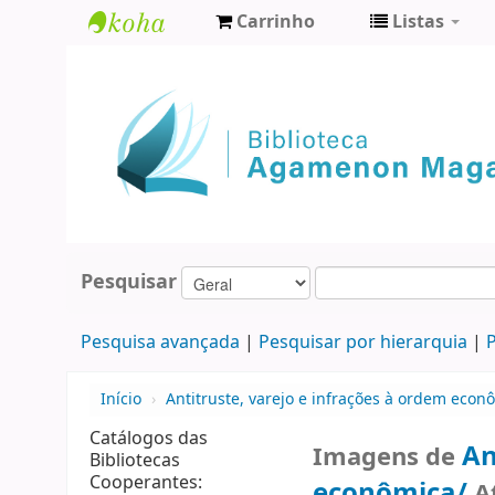
Carrinho
Listas
Biblioteca
Agamenon
Magalhães
Pesquisar
Pesquisa avançada
Pesquisar por hierarquia
P
Início
›
Antitruste, varejo e infrações à ordem econ
Catálogos das
An
Imagens de
Bibliotecas
Cooperantes:
econômica/
A