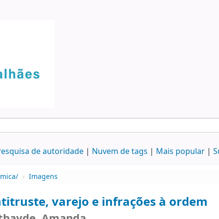
esquisa de autoridade
Nuvem de tags
Mais popular
S
ômica/
›
Imagens
titruste, varejo e infrações à ordem
thayde, Amanda