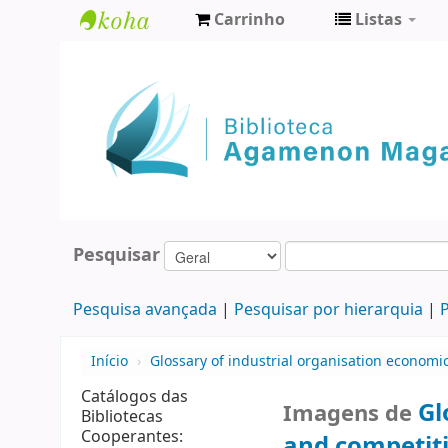
Carrinho
Listas
Biblioteca
Agamenon
Magalhães
Pesquisar
Pesquisa avançada
Pesquisar por hierarquia
P
Início
›
Glossary of industrial organisation economi
Catálogos das
Gl
Imagens de
Bibliotecas
Cooperantes:
and competit