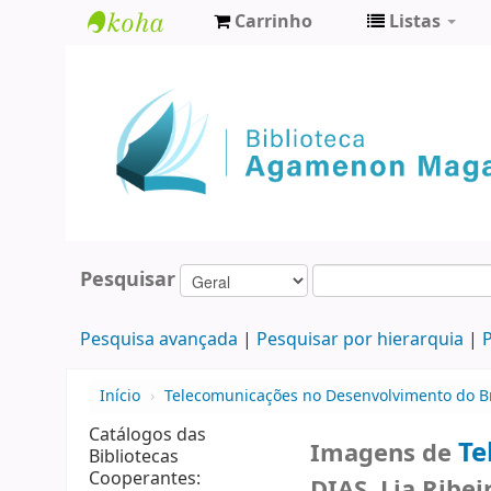
Carrinho
Listas
Biblioteca
Agamenon
Magalhães
Pesquisar
Pesquisa avançada
Pesquisar por hierarquia
P
Início
›
Telecomunicações no Desenvolvimento do Br
Catálogos das
Te
Imagens de
Bibliotecas
Cooperantes:
DIAS, Lia Ribei