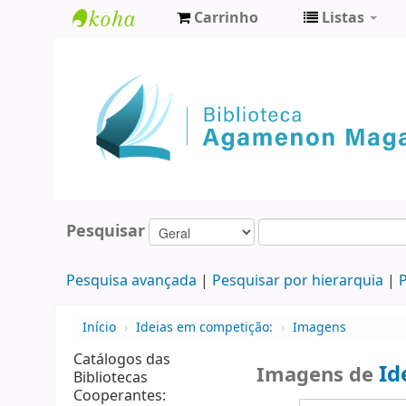
Carrinho
Listas
Biblioteca
Agamenon
Magalhães
Pesquisar
Pesquisa avançada
Pesquisar por hierarquia
P
Início
›
Ideias em competição:
›
Imagens
Catálogos das
Id
Imagens de
Bibliotecas
Cooperantes: