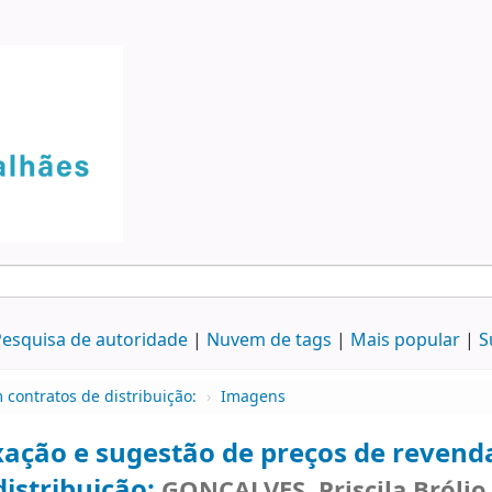
esquisa de autoridade
Nuvem de tags
Mais popular
S
contratos de distribuição:
›
Imagens
xação e sugestão de preços de reven
istribuição:
GONÇALVES, Priscila Brólio