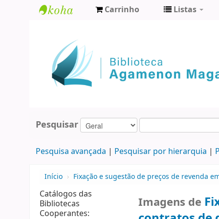
Carrinho
Listas
Biblioteca
Agamenon
Magalhães
Pesquisar
Pesquisa avançada
Pesquisar por hierarquia
P
Início
›
Fixação e sugestão de preços de revenda em 
Catálogos das
Fi
Imagens de
Bibliotecas
Cooperantes:
contratos de d