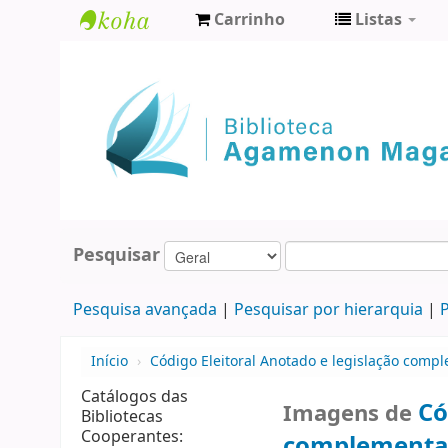
Carrinho
Listas
Biblioteca
Agamenon
Magalhães
Pesquisar
Pesquisa avançada
Pesquisar por hierarquia
P
Início
›
Código Eleitoral Anotado e legislação comp
Catálogos das
Có
Imagens de
Bibliotecas
Cooperantes:
complementa