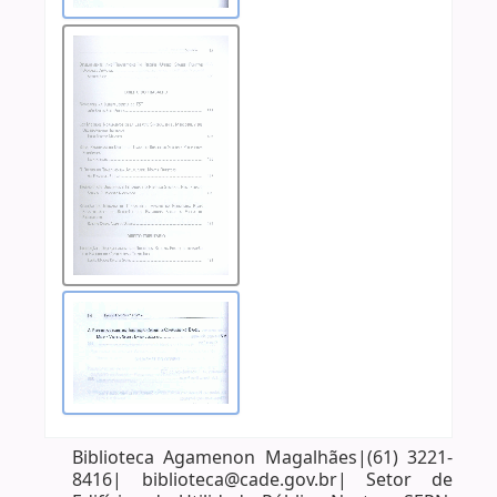
Biblioteca Agamenon Magalhães|(61) 3221-
8416| biblioteca@cade.gov.br| Setor de