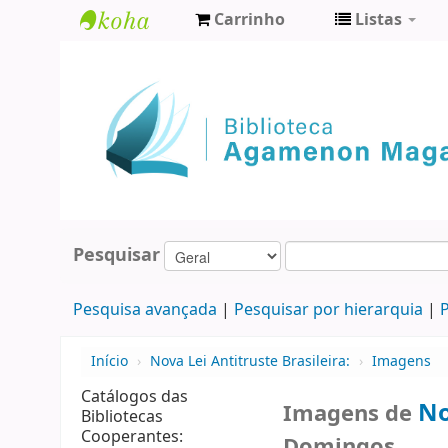
Carrinho
Listas
Biblioteca
Agamenon
Magalhães
Pesquisar
Pesquisa avançada
Pesquisar por hierarquia
P
Início
›
Nova Lei Antitruste Brasileira:
›
Imagens
Catálogos das
No
Imagens de
Bibliotecas
Cooperantes:
Domingos