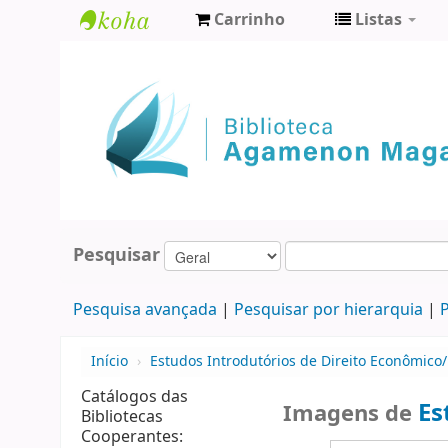
Carrinho
Listas
Biblioteca
Agamenon
Magalhães
Pesquisar
Pesquisa avançada
Pesquisar por hierarquia
P
Início
›
Estudos Introdutórios de Direito Econômico/
Catálogos das
Es
Imagens de
Bibliotecas
Cooperantes: