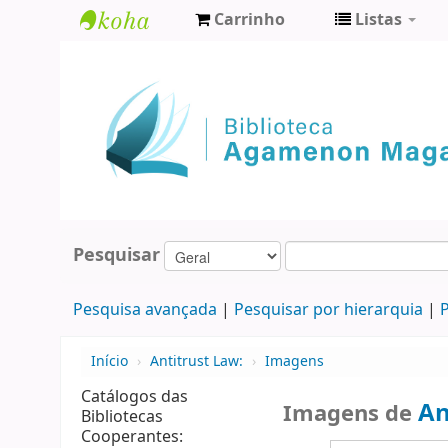
Carrinho
Listas
Biblioteca
Agamenon
Magalhães
Pesquisar
Pesquisa avançada
Pesquisar por hierarquia
P
Início
›
Antitrust Law:
›
Imagens
Catálogos das
An
Imagens de
Bibliotecas
Cooperantes: