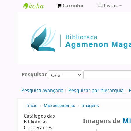
Carrinho
Listas
Biblioteca
Agamenon
Magalhães
Pesquisar
Pesquisa avançada
Pesquisar por hierarquia
P
Início
›
Microeconomia:
›
Imagens
Catálogos das
Mi
Imagens de
Bibliotecas
Cooperantes: