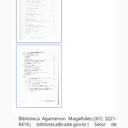
Biblioteca Agamenon Magalhães|(61) 3221-
8416| biblioteca@cade.gov.br| Setor de