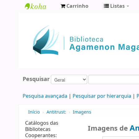
Carrinho
Listas
Biblioteca
Agamenon
Magalhães
Pesquisar
Pesquisa avançada
Pesquisar por hierarquia
P
Início
›
Antitrust:
›
Imagens
Catálogos das
An
Imagens de
Bibliotecas
Cooperantes: