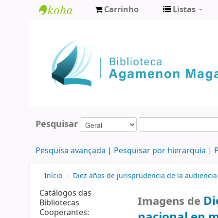
Carrinho
Listas
Biblioteca
Agamenon
Magalhães
Pesquisar
Pesquisa avançada
Pesquisar por hierarquia
P
Início
›
Diez años de jurisprudencia de la audienci
Catálogos das
Di
Imagens de
Bibliotecas
Cooperantes:
nacional en m