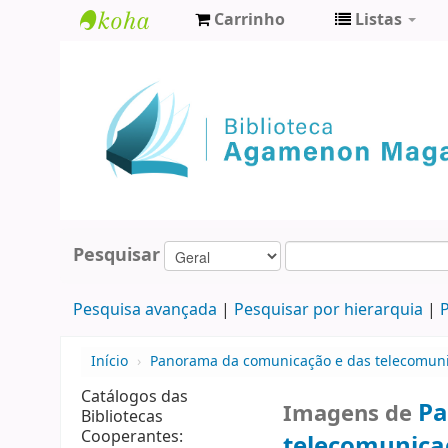
Carrinho
Listas
Biblioteca
Agamenon
Magalhães
Pesquisar
Pesquisa avançada
Pesquisar por hierarquia
P
Início
›
Panorama da comunicação e das telecomunic
Catálogos das
Pa
Imagens de
Bibliotecas
Cooperantes:
telecomunicaç