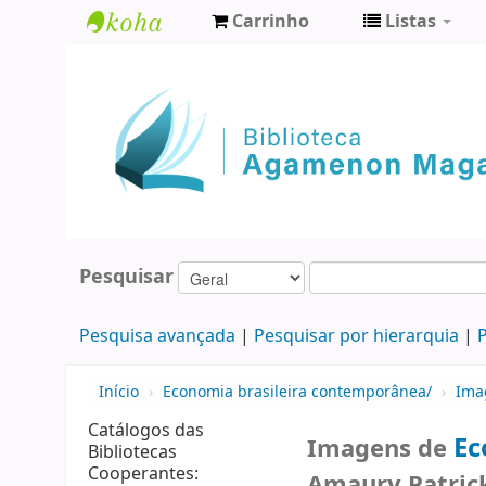
Carrinho
Listas
Biblioteca
Agamenon
Magalhães
Pesquisar
Pesquisa avançada
Pesquisar por hierarquia
P
Início
›
Economia brasileira contemporânea/
›
Ima
Catálogos das
Ec
Imagens de
Bibliotecas
Cooperantes:
Amaury Patric