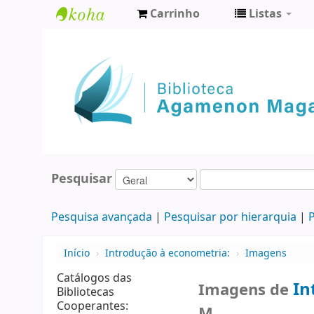
Carrinho
Listas
Biblioteca
Agamenon
Magalhães
Pesquisar
Pesquisa avançada
Pesquisar por hierarquia
P
Início
›
Introdução à econometria:
›
Imagens
Catálogos das
In
Imagens de
Bibliotecas
Cooperantes:
M.