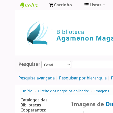
Carrinho
Listas
Biblioteca
Agamenon
Magalhães
Pesquisar
Pesquisa avançada
Pesquisar por hierarquia
P
Início
›
Direito dos negócios aplicado:
›
Imagens
Catálogos das
Di
Imagens de
Bibliotecas
Cooperantes: