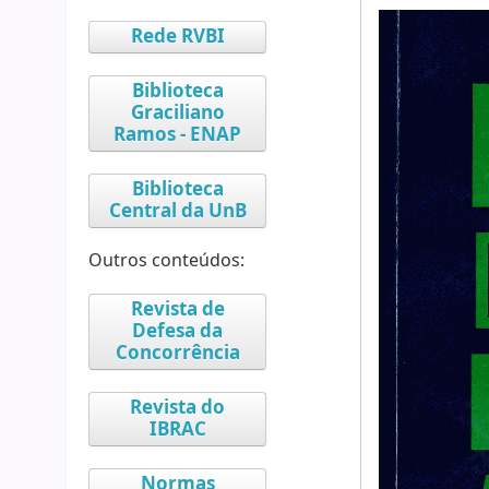
Rede RVBI
Biblioteca
Graciliano
Ramos - ENAP
Biblioteca
Central da UnB
Outros conteúdos:
Revista de
Defesa da
Concorrência
Revista do
IBRAC
Normas