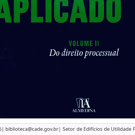
biblioteca@cade.gov.br| Setor de Edifícios de Utilidade 