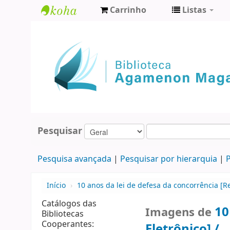
Carrinho
Listas
Biblioteca
Agamenon
Magalhães
Pesquisar
Pesquisa avançada
Pesquisar por hierarquia
P
Início
›
10 anos da lei de defesa da concorrência [R
Catálogos das
10
Imagens de
Bibliotecas
Cooperantes:
Eletrônico] /