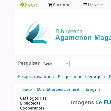
Carrinho
Listas
Biblioteca
Agamenon
Magalhães
Pesquisar
Pesquisa avançada
Pesquisar por hierarquia
P
Início
›
EU antitrust enforcement:
›
Imagens
Catálogos das
EU
Imagens de
Bibliotecas
Cooperantes: