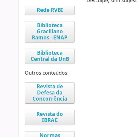
Desculpe, sem sugest
Rede RVBI
Biblioteca
Graciliano
Ramos - ENAP
Biblioteca
Central da UnB
Outros conteúdos:
Revista de
Defesa da
Concorrência
Revista do
IBRAC
Normas