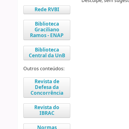
Desculpe, sem sugest
Rede RVBI
Biblioteca
Graciliano
Ramos - ENAP
Biblioteca
Central da UnB
Outros conteúdos:
Revista de
Defesa da
Concorrência
Revista do
IBRAC
Normas