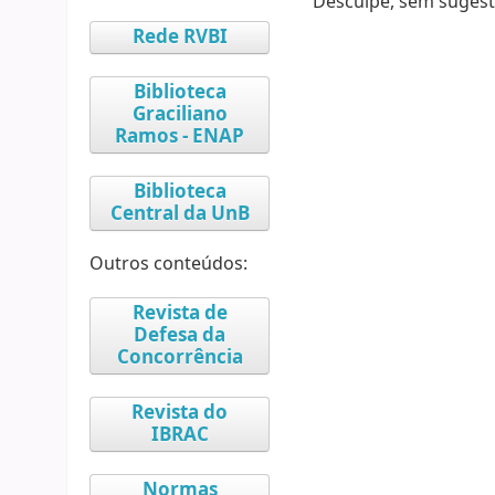
Desculpe, sem sugest
Rede RVBI
Biblioteca
Graciliano
Ramos - ENAP
Biblioteca
Central da UnB
Outros conteúdos:
Revista de
Defesa da
Concorrência
Revista do
IBRAC
Normas