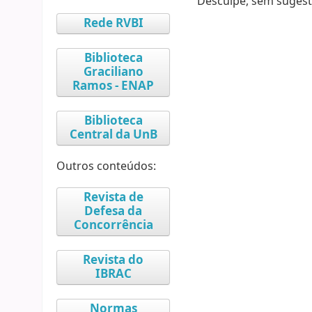
Desculpe, sem sugest
Rede RVBI
Biblioteca
Graciliano
Ramos - ENAP
Biblioteca
Central da UnB
Outros conteúdos:
Revista de
Defesa da
Concorrência
Revista do
IBRAC
Normas