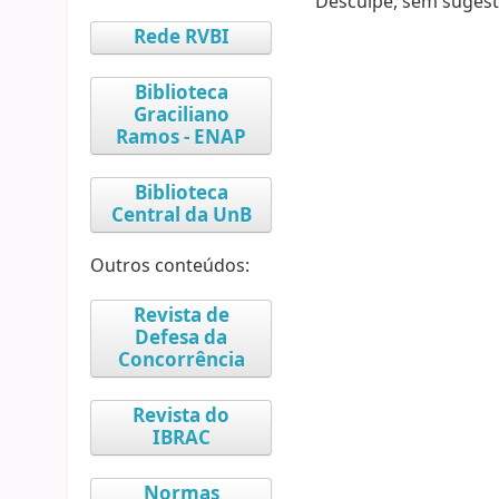
Desculpe, sem sugest
Rede RVBI
Biblioteca
Graciliano
Ramos - ENAP
Biblioteca
Central da UnB
Outros conteúdos:
Revista de
Defesa da
Concorrência
Revista do
IBRAC
Normas