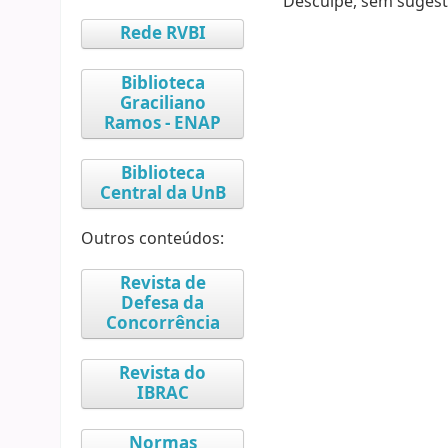
Desculpe, sem sugest
Rede RVBI
Biblioteca
Graciliano
Ramos - ENAP
Biblioteca
Central da UnB
Outros conteúdos:
Revista de
Defesa da
Concorrência
Revista do
IBRAC
Normas