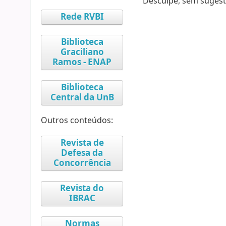
Desculpe, sem sugest
Rede RVBI
Biblioteca
Graciliano
Ramos - ENAP
Biblioteca
Central da UnB
Outros conteúdos:
Revista de
Defesa da
Concorrência
Revista do
IBRAC
Normas