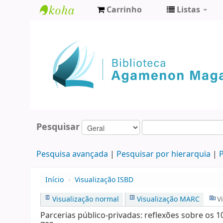
Carrinho
Listas
Biblioteca
Agamenon
Magalhães
Pesquisar
Pesquisa avançada
Pesquisar por hierarquia
P
Início
›
Visualização ISBD
Visualização normal
Visualização MARC
V
Parcerias público-privadas: reflexões sobre os 10