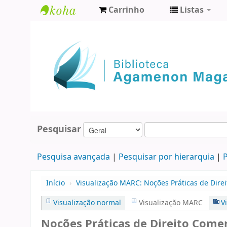
Carrinho
Listas
Biblioteca
Agamenon
Magalhães
Pesquisar
Pesquisa avançada
Pesquisar por hierarquia
P
Início
›
Visualização MARC: Noções Práticas de Direi
Visualização normal
Visualização MARC
V
Noções Práticas de Direito Comerc