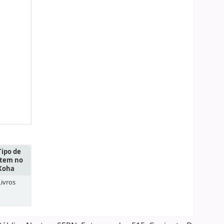
Tipo de
item no
Koha
Livros