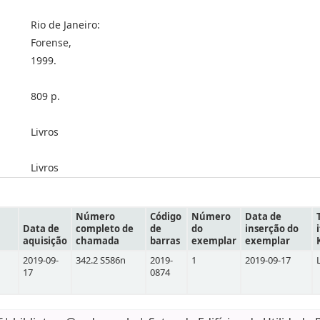
Rio de Janeiro:
Forense,
1999.
809 p.
Livros
Livros
Número
Código
Número
Data de
Data de
completo de
de
do
inserção do
aquisição
chamada
barras
exemplar
exemplar
2019-09-
342.2 S586n
2019-
1
2019-09-17
17
0874