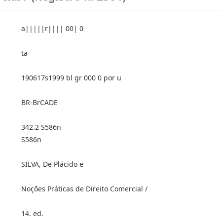
a|||||r|||| 00| 0
ta
190617s1999 bl gr 000 0 por u
BR-BrCADE
342.2 S586n
S586n
SILVA, De Plácido e
Noções Práticas de Direito Comercial /
14. ed.