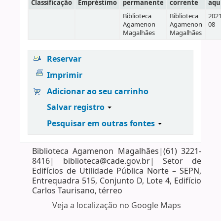
Classificação
Empréstimo
permanente
corrente
aqu
Biblioteca
Biblioteca
2021
Agamenon
Agamenon
08
Magalhães
Magalhães
Reservar
Imprimir
Adicionar ao seu carrinho
Salvar registro
Pesquisar em outras fontes
Biblioteca Agamenon Magalhães|(61) 3221-
8416| biblioteca@cade.gov.br| Setor de
Edifícios de Utilidade Pública Norte – SEPN,
Entrequadra 515, Conjunto D, Lote 4, Edifício
Carlos Taurisano, térreo
Veja a localização no Google Maps