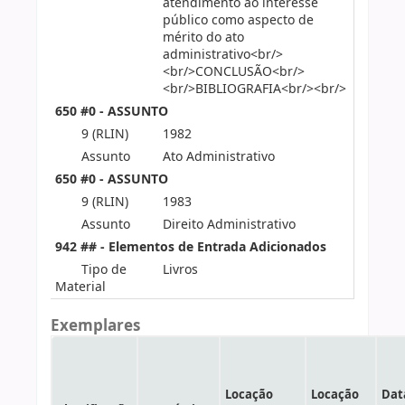
atendimento ao interesse
público como aspecto de
mérito do ato
administrativo<br/>
<br/>CONCLUSÃO<br/>
<br/>BIBLIOGRAFIA<br/><br/>
650 #0 - ASSUNTO
9 (RLIN)
1982
Assunto
Ato Administrativo
650 #0 - ASSUNTO
9 (RLIN)
1983
Assunto
Direito Administrativo
942 ## - Elementos de Entrada Adicionados
Tipo de
Livros
Material
Exemplares
Locação
Locação
Dat