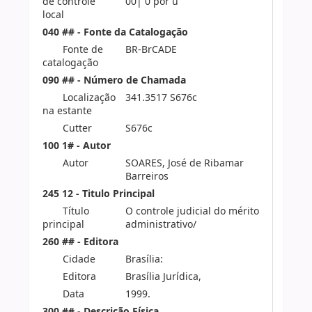
de controle
00| 0 por u
local
040 ## - Fonte da Catalogação
Fonte de
BR-BrCADE
catalogação
090 ## - Número de Chamada
Localização
341.3517 S676c
na estante
Cutter
S676c
100 1# - Autor
Autor
SOARES, José de Ribamar
Barreiros
245 12 - Titulo Principal
Título
O controle judicial do mérito
principal
administrativo/
260 ## - Editora
Cidade
Brasília:
Editora
Brasília Jurídica,
Data
1999.
300 ## - Descrição Física