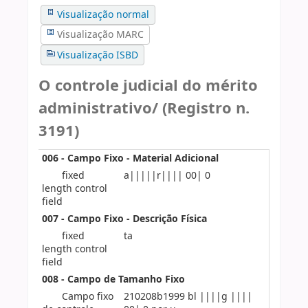
Visualização normal
Visualização MARC
Visualização ISBD
O controle judicial do mérito
administrativo/ (Registro n.
3191)
006 - Campo Fixo - Material Adicional
fixed
a|||||r|||| 00| 0
length control
field
007 - Campo Fixo - Descrição Física
fixed
ta
length control
field
008 - Campo de Tamanho Fixo
Campo fixo
210208b1999 bl ||||g ||||