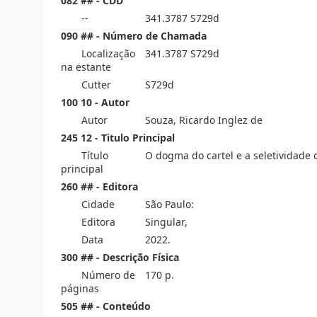
082 ## - CDD
--
341.3787 S729d
090 ## - Número de Chamada
Localização
341.3787 S729d
na estante
Cutter
S729d
100 10 - Autor
Autor
Souza, Ricardo Inglez de
245 12 - Titulo Principal
Título
O dogma do cartel e a seletividade d
principal
260 ## - Editora
Cidade
São Paulo:
Editora
Singular,
Data
2022.
300 ## - Descrição Física
Número de
170 p.
páginas
505 ## - Conteúdo