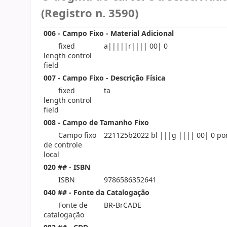
(Registro n. 3590)
006 - Campo Fixo - Material Adicional
fixed
a|||||r|||| 00| 0
length control
field
007 - Campo Fixo - Descrição Física
fixed
ta
length control
field
008 - Campo de Tamanho Fixo
Campo fixo
221125b2022 bl |||g |||| 00| 0 po
de controle
local
020 ## - ISBN
ISBN
9786586352641
040 ## - Fonte da Catalogação
Fonte de
BR-BrCADE
catalogação