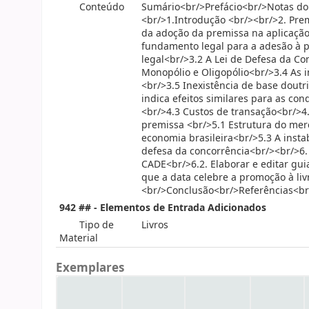
Conteúdo
Sumário<br/>Prefácio<br/>Notas do a
<br/>1.Introdução <br/><br/>2. Prem
da adoção da premissa na aplicação 
fundamento legal para a adesão à p
legal<br/>3.2 A Lei de Defesa da Co
Monopólio e Oligopólio<br/>3.4 As 
<br/>3.5 Inexistência de base doutri
indica efeitos similares para as co
<br/>4.3 Custos de transação<br/>4.4
premissa <br/>5.1 Estrutura do merc
economia brasileira<br/>5.3 A instab
defesa da concorrência<br/><br/>6. 
CADE<br/>6.2. Elaborar e editar guia
que a data celebre a promoção à liv
<br/>Conclusão<br/>Referências<br
942 ## - Elementos de Entrada Adicionados
Tipo de
Livros
Material
Exemplares