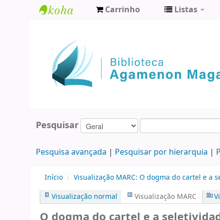
Carrinho
Listas
Biblioteca
Agamenon
Magalhães
Pesquisar
Pesquisa avançada
Pesquisar por hierarquia
P
Início
›
Visualização MARC: O dogma do cartel e a sel
Visualização normal
Visualização MARC
V
O dogma do cartel e a seletividad