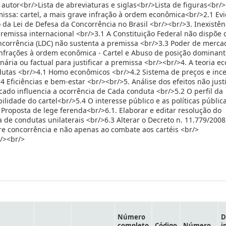
utor<br/>Lista de abreviaturas e siglas<br/>Lista de figuras<br/>
issa: cartel, a mais grave infração à ordem econômica<br/>2.1 Ev
da Lei de Defesa da Concorrência no Brasil <br/><br/>3. Inexistên
remissa internacional <br/>3.1 A Constituição Federal não dispõe 
ncorrência (LDC) não sustenta a premissa <br/>3.3 Poder de merca
infrações à ordem econômica - Cartel e Abuso de posição dominant
nária ou factual para justificar a premissa <br/><br/>4. A teoria 
ndutas <br/>4.1 Homo econômicos <br/>4.2 Sistema de preços e inc
 Eficiências e bem-estar <br/><br/>5. Análise dos efeitos não justi
ado influencia a ocorrência de Cada conduta <br/>5.2 O perfil da
ilidade do cartel<br/>5.4 O interesse público e as políticas públic
Proposta de lege ferenda<br/>6.1. Elaborar e editar resolução do
 de condutas unilaterais <br/>6.3 Alterar o Decreto n. 11.779/2008
re concorrência e não apenas ao combate aos cartéis <br/>
/><br/>
Número
D
completo
Código
Número
i