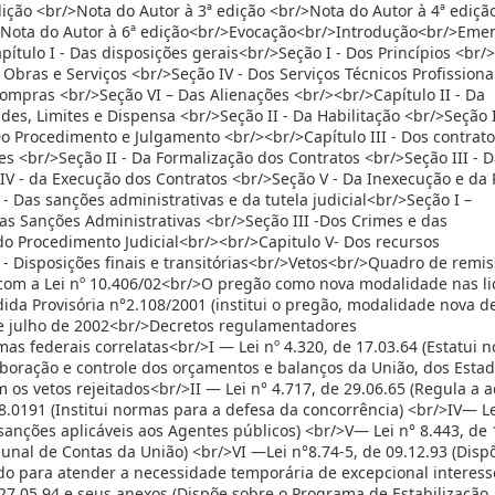
ção <br/>Nota do Autor à 3ª edição <br/>Nota do Autor à 4ª ediçã
>Nota do Autor à 6ª edição<br/>Evocação<br/>Introdução<br/>Eme
pítulo I - Das disposições gerais<br/>Seção I - Dos Princípios <br/>
 Obras e Serviços <br/>Seção IV - Dos Serviços Técnicos Profissiona
ompras <br/>Seção VI – Das Alienações <br/><br/>Capítulo II - Da
des, Limites e Dispensa <br/>Seção II - Da Habilitação <br/>Seção I
o Procedimento e Julgamento <br/><br/>Capítulo III - Dos contrat
es <br/>Seção II - Da Formalização dos Contratos <br/>Seção III - 
IV - da Execução dos Contratos <br/>Seção V - Da Inexecução e da 
- Das sanções administrativas e da tutela judicial<br/>Seção I –
Das Sanções Administrativas <br/>Seção III -Dos Crimes e das
do Procedimento Judicial<br/><br/>Capitulo V- Dos recursos
 - Disposições finais e transitórias<br/>Vetos<br/>Quadro de remi
 com a Lei nº 10.406/02<br/>O pregão como nova modalidade nas li
da Provisória n°2.108/2001 (institui o pregão, modalidade nova d
 de julho de 2002<br/>Decretos regulamentadores
s federais correlatas<br/>I — Lei nº 4.320, de 17.03.64 (Estatui 
laboração e controle dos orçamentos e balanços da União, dos Estad
m os vetos rejeitados<br/>II — Lei n° 4.717, de 29.06.65 (Regula a 
08.0191 (Institui normas para a defesa da concorrência) <br/>IV— Le
 sanções aplicáveis aos Agentes públicos) <br/>V— Lei n° 8.443, de 
bunal de Contas da União) <br/>VI —Lei n°8.74-5, de 09.12.93 (Disp
o para atender a necessidade temporária de excepcional interess
e 27.05.94 e seus anexos (Dispõe sobre o Programa de Estabilização