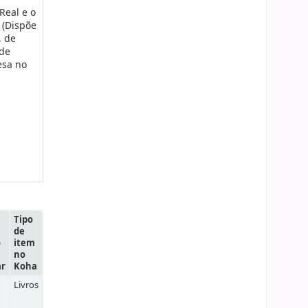
Real e o
 (Dispõe
, de
 de
esa no
Tipo
de
o
item
no
ar
Koha
Livros