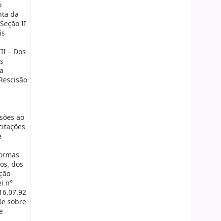
o
nta da
Seção II
is
II – Dos
os
Da
Rescisão
ssões ao
citações
e
normas
os, dos
ação
i n°
16.07.92
õe sobre
e