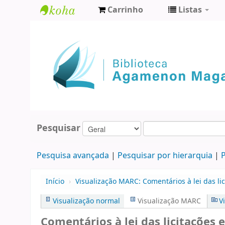
Carrinho
Listas
Biblioteca
Agamenon
Magalhães
Pesquisar
Pesquisa avançada
Pesquisar por hierarquia
P
Início
›
Visualização MARC: Comentários à lei das li
Visualização normal
Visualização MARC
V
Comentários à lei das licitações 