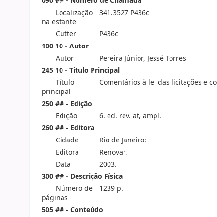
090 ## - Número de Chamada
Localização
341.3527 P436c
na estante
Cutter
P436c
100 10 - Autor
Autor
Pereira Júnior, Jessé Torres
245 10 - Titulo Principal
Título
Comentários à lei das licitações e 
principal
250 ## - Edição
Edição
6. ed. rev. at, ampl.
260 ## - Editora
Cidade
Rio de Janeiro:
Editora
Renovar,
Data
2003.
300 ## - Descrição Física
Número de
1239 p.
páginas
505 ## - Conteúdo