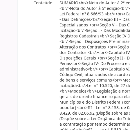
Conteúdo
SUMÁRIO<br/>Nota do Autor à 2ª edi
<br/>Nota do Autor à 5ª edição<br/
Lei Federal nº 8.666/93 <br/><br/>Ca
- Das Definições<br/>Seção III – Das
Especializados <br/>Seção V – Das C
licitação<br/>Seção I - Das Modalida
Registros Cadastrais<br/>Seção IV D
<br/>Seção I Disposições Preliminar
Alteração dos Contratos <br/>Seção 
dos Contratos <br/><br/>Capítulo IV 
Disposições Gerais <br/>Seção II - 
Penas<br/>Seção IV- Do Processo e 
administrativo<br/><br/>Capítulo VI
Código Civil, atualizadas de acordo
de bens e serviços comuns<br/>Medi
licitação)<br/>Lei n° 10.520, de 27
<br/>Modelos<br/>Legislação e norma
gerais de direito financeiro para e
Municípios e do Distrito Federal) co
popular) <br/>III—Lei n° 8.158, de 
8.429, de 02.06.92 (Dispõe sobre as
(Dispõe sobre a Lei Orgânica do Tri
a contratação por tempo determinad
público) <br/>VII — Lei n° 8.880, d