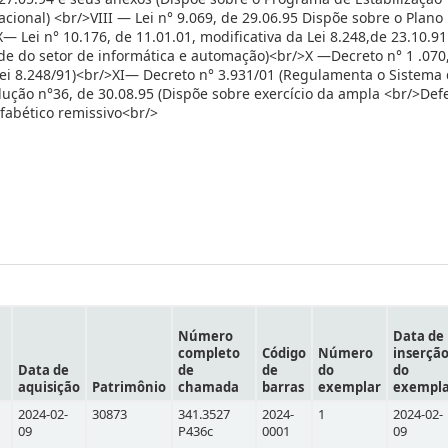
ional) <br/>VIII — Lei n° 9.069, de 29.06.95 Dispõe sobre o Plano 
— Lei n° 10.176, de 11.01.01, modificativa da Lei 8.248,de 23.10.91
de do setor de informática e automação)<br/>X —Decreto n° 1 .070
Lei 8.248/91)<br/>XI— Decreto n° 3.931/01 (Regulamenta o Sistema
lução n°36, de 30.08.95 (Dispõe sobre exercício da ampla <br/>Def
lfabético remissivo<br/>
Número
Data de
completo
Código
Número
inserçã
Data de
de
de
do
do
aquisição
Patrimônio
chamada
barras
exemplar
exempl
2024-02-
30873
341.3527
2024-
1
2024-02-
09
P436c
0001
09