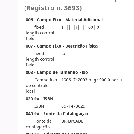
(Registro n. 3693)
006 - Campo Fixo - Material Adicional
fixed
a|||||r|||| 00| 0
length control
field
007 - Campo Fixo - Descrição Física
fixed
ta
length control
field
008 - Campo de Tamanho Fixo
Campo fixo
190617s2003 bl gr 000 0 por u
de controle
local
020 ## - ISBN
ISBN
8571473625
040 ## - Fonte da Catalogação
Fonte de
BR-BrCADE
catalogação