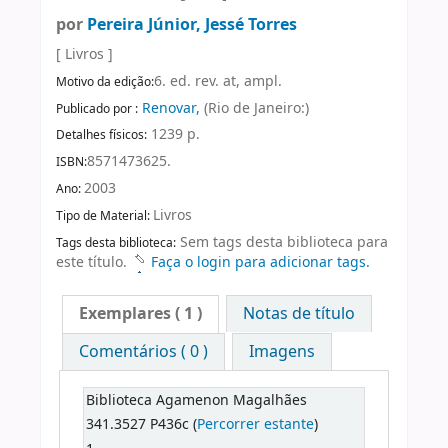
por
Pereira Júnior, Jessé Torres
[ Livros ]
6. ed. rev. at, ampl.
Motivo da edição:
Renovar,
(Rio de Janeiro:)
Publicado por :
1239 p.
Detalhes físicos:
8571473625.
ISBN:
2003
Ano:
Livros
Tipo de Material:
Sem tags desta biblioteca para
Tags desta biblioteca:
este título.
Faça o login para adicionar tags.
Exemplares
( 1 )
Notas de título
Comentários ( 0 )
Imagens
Biblioteca Agamenon Magalhães
341.3527 P436c (
Percorrer estante
)