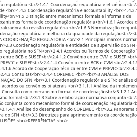
 regulatória <br/>1.4.1 Coordenação regulatória e eficiência <br/
de <br/>1.4.3 Coordenação regulatória e accountability <br/>1.4.3.
ility<br/>1.5 Distinção entre mecanismos formais e informais de
ecanismos formais de coordenação regulatória<br/>1.6.1 Acordos 
ralizadora da revisão regulatória <br/>1.6.3 Normatização conjunt
rdenação regulatória e melhoria da qualidade da regulação<br/><
 COORDENAÇÃO REGULATÓRIA <br/>2.1 Principais marcos normat
/>2.3 Coordenação regulatória e entidades de supervisão do SFN 
 regulatória no SFN<br/>2.4.1 Acordos ou Termos de Cooperação 
o entre BCB e SUSEP<br/>2.4.1.2 Convênio entre CVM e SUSEP <br/>
PREVIC e SUSEP<br/>2.4.1.4 Convênio entre BCB e CVM <br/>2.4.1.
.4.1.6 Acordo de Cooperação Técnica entre CVM e PREVIC<br/>2.4.
>2.4.3 Consultas<br/>2.4.4 COREMEC <br/><br/>3 ANÁLISE DOS
ÃO DO SFN <br/>3.1 Coordenação regulatória e SFN: análise d
 acordos ou convênios bilaterais <br/>3.1.1.1 Análise da impleme
2 Consulta como mecanismo formal de coordenação<br/>3.1.2.1 An
smo formal <br/>3.1.3 Sobre a elaboração normativa conjunta <br/>
ção conjunta como mecanismo formal de coordenação regulatória<b
3.1.4.1 Análise do desempenho do COREMEC <br/>3.2 Panorama 
ra do SFN <br/>3.3 Diretrizes para aprimoramento da coordenação
CLUSÕES <br/>REFERÊNCIAS <br/>