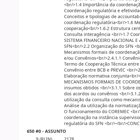
<br/>1.4 Importância da coordenação
Coordenação regulatória e efetivida
Conceitos e tipologias de accountab
coordenação regulatória<br/>1.6 M
cooperação<br/>1.6.2 Estrutura cent
Consulta interagência <br/>1.7 Coo
SISTEMA FINANCEIRO NACIONAL E A
SFN<br/>2.2 Organização do SFN <br
Mecanismos formais de coordenação
e/ou Convênios<br/>2.4.1.1 Convêni
Termo de Cooperação Técnica entre 
Convênio entre BCB e PREVIC <br/>2
Elaboração normativa conjunta<br/
MECANISMOS FORMAIS DE COORDENAÇ
insumos obtidos <br/>3.1.1 Sobre os
dos acordos ou convênios <br/>3.1.
utilização da consulta como mecani
Análise da utilização da normatiza
O funcionamento do COREMEC <br/>
coordenação na instância superviso
regulatória do SFN <br/><br/>CON
650 #0 - ASSUNTO
9 (RLIN)
2178