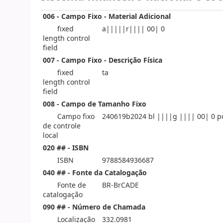
006 - Campo Fixo - Material Adicional
fixed
a|||||r|||| 00| 0
length control
field
007 - Campo Fixo - Descrição Física
fixed
ta
length control
field
008 - Campo de Tamanho Fixo
Campo fixo
240619b2024 bl ||||g |||| 00| 0 p
de controle
local
020 ## - ISBN
ISBN
9788584936687
040 ## - Fonte da Catalogação
Fonte de
BR-BrCADE
catalogação
090 ## - Número de Chamada
Localização
332.0981