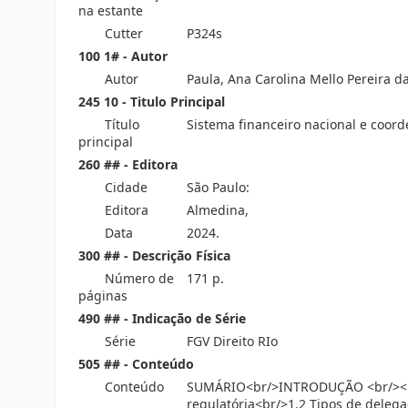
na estante
Cutter
P324s
100 1# - Autor
Autor
Paula, Ana Carolina Mello Pereira da
245 10 - Titulo Principal
Título
Sistema financeiro nacional e coord
principal
260 ## - Editora
Cidade
São Paulo:
Editora
Almedina,
Data
2024.
300 ## - Descrição Física
Número de
171 p.
páginas
490 ## - Indicação de Série
Série
FGV Direito RIo
505 ## - Conteúdo
Conteúdo
SUMÁRIO<br/>INTRODUÇÃO <br/><b
regulatória<br/>1.2 Tipos de deleg