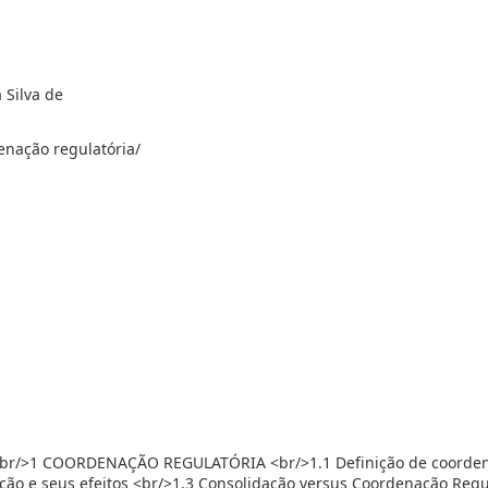
 Silva de
enação regulatória/
r/>1 COORDENAÇÃO REGULATÓRIA <br/>1.1 Definição de coorde
ação e seus efeitos <br/>1.3 Consolidação versus Coordenação Regu