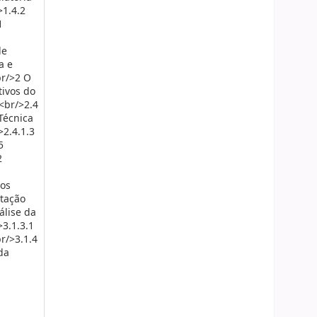
>1.4.2
1
de
a e
br/>2 O
ivos do
<br/>2.4
Técnica
2.4.1.3
5
2
os
ntação
álise da
3.1.3.1
r/>3.1.4
da