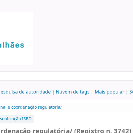
esquisa de autoridade
Nuvem de tags
Mais popular
S
onal e coordenação regulatória/
isualização ISBD
rdenação regulatória/ (Registro n. 3742)