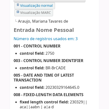
Visualização normal
Visualização MARC
Araujo, Mariana Tavares de
Entrada Nome Pessoal
Número de registros usados ​​em: 3
001 - CONTROL NUMBER
control field:
2750
003 - CONTROL NUMBER IDENTIFIER
control field:
BR-BrCADE
005 - DATE AND TIME OF LATEST
TRANSACTION
control field:
20230329164645.0
008 - FIXED-LENGTH DATA ELEMENTS
fixed length control field:
230329||
aca||aabn | a|a d