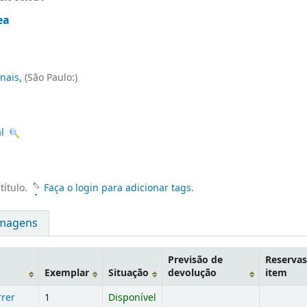
ea
unais,
(São Paulo:)
l
título.
Faça o login para adicionar tags.
magens
Previsão de
Reservas
Exemplar
Situação
devolução
item
rrer
1
Disponível