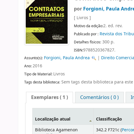
por
Forgioni, Paula Andr
[ Livros ]
2. ed. rev.
Motivo da edição:
Revista dos Trib
Publicado por :
300 p.
Detalhes físicos:
9788520367827.
ISBN:
Forgioni, Paula Andrea
|
Direito Comercia
Assunto(s):
2016
Ano:
Livros
Tipo de Material:
Sem tags desta biblioteca para este 
Tags desta biblioteca:
Exemplares
( 1 )
Comentários ( 0 )
I
Localização atual
Classificação
Biblioteca Agamenon
342.2 F721c (
Perco