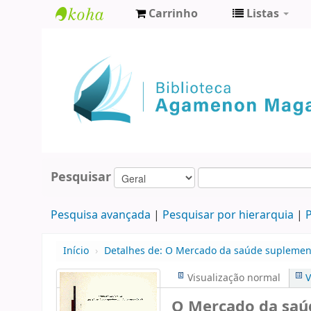
Carrinho
Listas
Biblioteca
Agamenon
Magalhães
Pesquisar
Pesquisa avançada
Pesquisar por hierarquia
P
Início
›
Detalhes de:
O Mercado da saúde suplement
Visualização normal
V
O Mercado da saúd