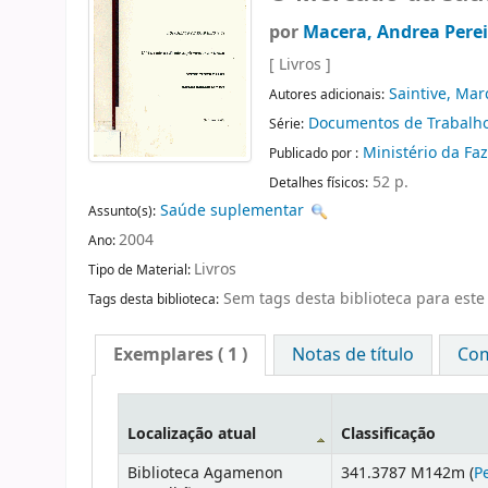
por
Macera, Andrea Perei
[ Livros ]
Saintive, Mar
Autores adicionais:
Documentos de Trabalh
Série:
Ministério da F
Publicado por :
52 p.
Detalhes físicos:
Saúde suplementar
Assunto(s):
2004
Ano:
Livros
Tipo de Material:
Sem tags desta biblioteca para este 
Tags desta biblioteca:
Exemplares
( 1 )
Notas de título
Com
Localização atual
Classificação
Biblioteca Agamenon
341.3787 M142m (
P