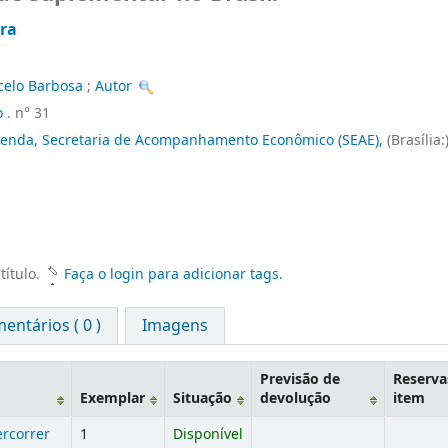
ra
celo Barbosa
;
Autor
o
. n° 31
azenda, Secretaria de Acompanhamento Econômico (SEAE),
(Brasília:
título.
Faça o login para adicionar tags.
entários ( 0 )
Imagens
Previsão de
Reserva
Exemplar
Situação
devolução
item
ercorrer
1
Disponível