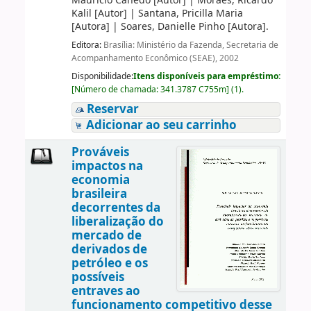
Maurício Canêdo
[Autor]
|
Moraes, Ricardo
Kalil
[Autor]
|
Santana, Pricilla Maria
[Autora]
|
Soares, Danielle Pinho
[Autora]
.
Editora:
Brasília: Ministério da Fazenda, Secretaria de
Acompanhamento Econômico (SEAE), 2002
Disponibilidade:
Itens disponíveis para empréstimo:
[
Número de chamada:
341.3787 C755m
]
(1).
Reservar
Adicionar ao seu carrinho
Prováveis
impactos na
economia
brasileira
decorrentes da
liberalização do
mercado de
derivados de
petróleo e os
possíveis
entraves ao
funcionamento competitivo desse