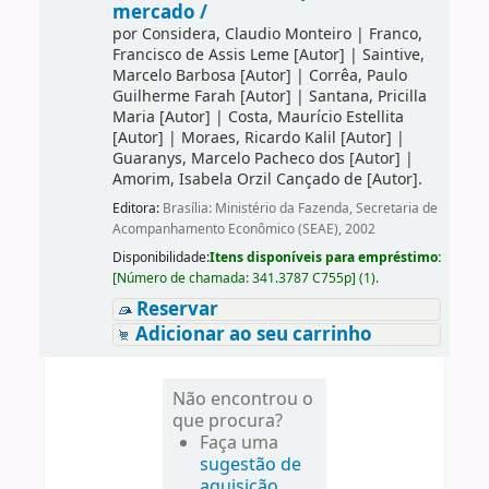
mercado /
por
Considera, Claudio Monteiro
|
Franco,
Francisco de Assis Leme
[Autor]
|
Saintive,
Marcelo Barbosa
[Autor]
|
Corrêa, Paulo
Guilherme Farah
[Autor]
|
Santana, Pricilla
Maria
[Autor]
|
Costa, Maurício Estellita
[Autor]
|
Moraes, Ricardo Kalil
[Autor]
|
Guaranys, Marcelo Pacheco dos
[Autor]
|
Amorim, Isabela Orzil Cançado de
[Autor]
.
Editora:
Brasília: Ministério da Fazenda, Secretaria de
Acompanhamento Econômico (SEAE), 2002
Disponibilidade:
Itens disponíveis para empréstimo:
[
Número de chamada:
341.3787 C755p
]
(1).
Reservar
Adicionar ao seu carrinho
Não encontrou o
que procura?
Faça uma
sugestão de
aquisição