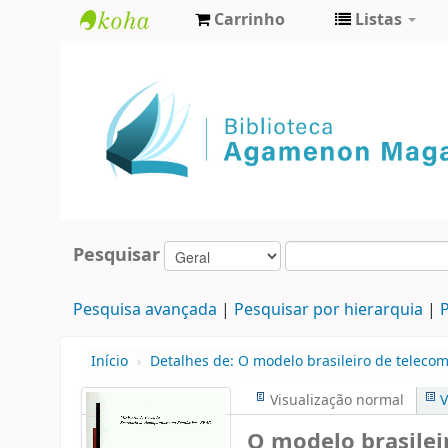
Carrinho
Listas
Biblioteca
Agamenon
Magalhães
Pesquisar
Pesquisa avançada
Pesquisar por hierarquia
P
Início
›
Detalhes de:
O modelo brasileiro de teleco
Visualização normal
V
O modelo brasilei