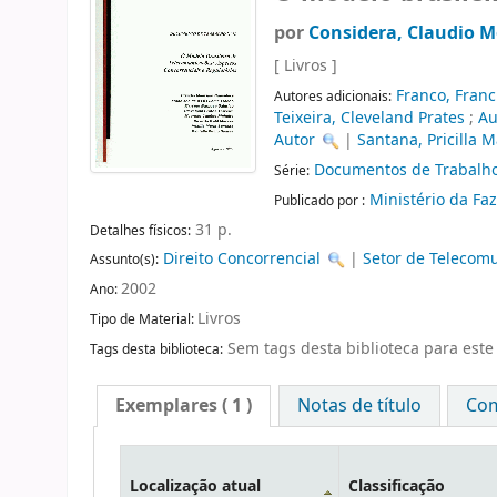
por
Considera, Claudio M
[ Livros ]
Franco, Franc
Autores adicionais:
Teixeira, Cleveland Prates
;
Au
Autor
|
Santana, Pricilla M
Documentos de Trabalh
Série:
Ministério da F
Publicado por :
31 p.
Detalhes físicos:
Direito Concorrencial
|
Setor de Telecom
Assunto(s):
2002
Ano:
Livros
Tipo de Material:
Sem tags desta biblioteca para este 
Tags desta biblioteca:
Exemplares
( 1 )
Notas de título
Com
Localização atual
Classificação