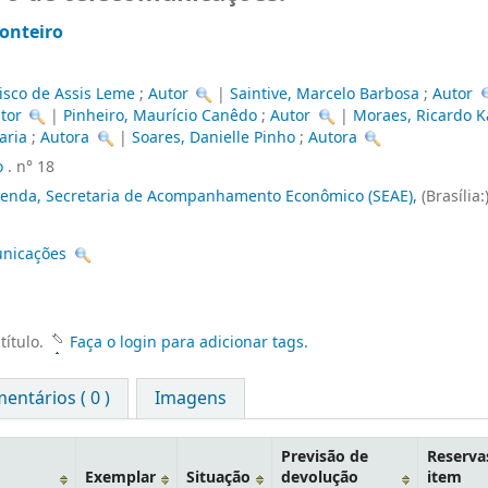
onteiro
isco de Assis Leme
;
Autor
|
Saintive, Marcelo Barbosa
;
Autor
tor
|
Pinheiro, Maurício Canêdo
;
Autor
|
Moraes, Ricardo Ka
aria
;
Autora
|
Soares, Danielle Pinho
;
Autora
o
. n° 18
azenda, Secretaria de Acompanhamento Econômico (SEAE),
(Brasília:
unicações
título.
Faça o login para adicionar tags.
entários ( 0 )
Imagens
Previsão de
Reserva
Exemplar
Situação
devolução
item