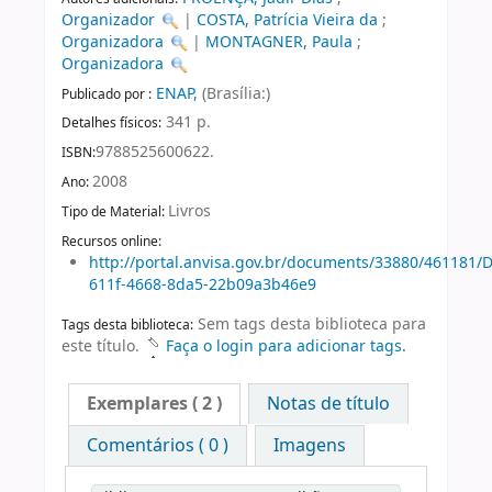
Organizador
|
COSTA, Patrícia Vieira da
;
Organizadora
|
MONTAGNER, Paula
;
Organizadora
ENAP,
(Brasília:)
Publicado por :
341 p.
Detalhes físicos:
9788525600622.
ISBN:
2008
Ano:
Livros
Tipo de Material:
Recursos online:
http://portal.anvisa.gov.br/documents/33880/46118
611f-4668-8da5-22b09a3b46e9
Sem tags desta biblioteca para
Tags desta biblioteca:
este título.
Faça o login para adicionar tags.
Exemplares
( 2 )
Notas de título
Comentários ( 0 )
Imagens