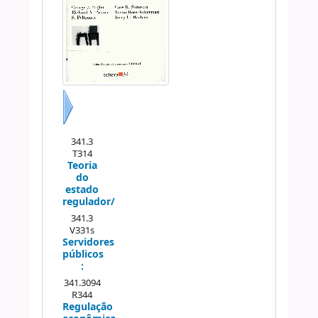
Próximo
341.3
T314
Teoria
do
estado
regulador/
341.3
V331s
Servidores
públicos
:
341.3094
R344
Regulação