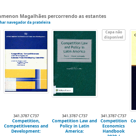
gamenon Magalhães percorrendo as estantes
har navegador da prateleira
Capa não
disponível
341.3787 C737
341.3787 C737
341.3787 C737
Competition,
Competition Law and
Competition
Co
Competitiveness and
Policy in Latin
Economics
Development:
America:
Handbook