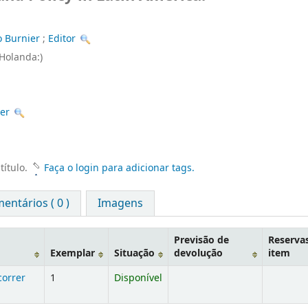
o Burnier
;
Editor
(Holanda:)
ier
título.
Faça o login para adicionar tags.
entários ( 0 )
Imagens
Previsão de
Reserva
Exemplar
Situação
devolução
item
correr
1
Disponível