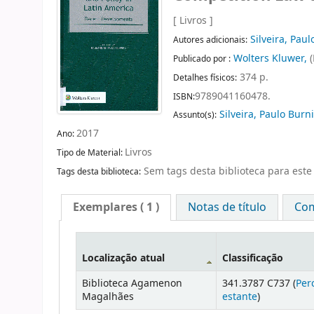
[ Livros ]
Silveira, Paul
Autores adicionais:
Wolters Kluwer,
Publicado por :
374 p.
Detalhes físicos:
9789041160478.
ISBN:
Silveira, Paulo Burn
Assunto(s):
2017
Ano:
Livros
Tipo de Material:
Sem tags desta biblioteca para este 
Tags desta biblioteca:
Exemplares
( 1 )
Notas de título
Com
Localização atual
Classificação
Biblioteca Agamenon
341.3787 C737 (
Per
Magalhães
estante
)