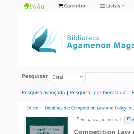
Carrinho
Listas
Biblioteca
Agamenon
Magalhães
Pesquisar
Pesquisa avançada
Pesquisar por hierarquia
P
Início
›
Detalhes de:
Competition Law and Policy in 
Visualização normal
V
Competition Law a