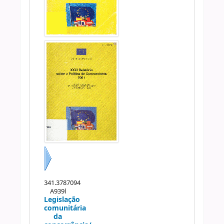
Próximo
341.3787094
A939l
Legislação
comunitária
da