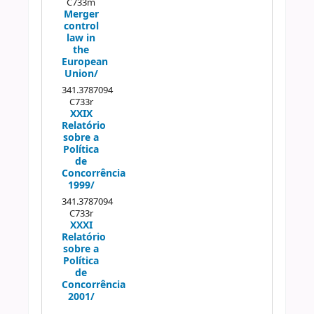
C733m
Merger
control
law in
the
European
Union/
341.3787094
C733r
XXIX
Relatório
sobre a
Política
de
Concorrência
1999/
341.3787094
C733r
XXXI
Relatório
sobre a
Política
de
Concorrência
2001/